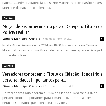
Batista, Claedmar Aparecida, Deisilene Martins, Marcos Basílio Neves,
Marilene de Paula e Roselene da...
Eventos
Moção de Reconhecimento para o Delegado Títular da
Polícia Civil Dr....
Câmara Municipal Cristais
-
6 de dezembro de 2024
0
No dia 02 de Dezembro de 2024, às 18:00, foi realizada na Câmara
Municipal de Cristais uma Moção de Reconhecimento para o Delegado
Títular da Polícia...
Eventos
Vereadores concedem o Título de Cidadão Honorário a
personalidades importantes para...
Câmara Municipal Cristais
-
27 de novembro de 2023
0
Os vereadores concederam o Título de Cidadão Honorário a duas
personalidades importantes para o município. Durante a última
Reunião Ordinária, que aconteceu no 27 de...