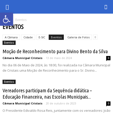
Abrir a barra de ferramentas
Inicio
Eventos
EVENTOS
A Câmara
Cidade
E-SIC
Eventos
Galeria de Fotos
Eventos
Moção de Reconhecimento para Divino Bento da Silva
Câmara Municipal Cristais
-
13 de maio de 2024
0
No dia 06 de Maio de 2024, às 18:00, foi realizada na Câmara Municipal
de Cristais uma Moção de Reconhecimento para o Sr. Divino...
Eventos
Vereadores participam da Sequência didática –
Educação Financeira, nas Escolas Municipais...
Câmara Municipal Cristais
-
20 de outubro de 2023
0
O Presidente Edivaldo Rosa Reis, juntamente com os vereadores: João