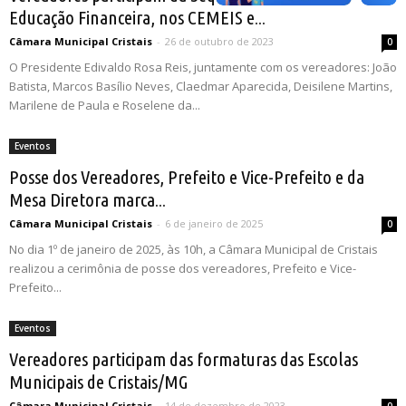
Educação Financeira, nos CEMEIS e...
Câmara Municipal Cristais
-
26 de outubro de 2023
0
O Presidente Edivaldo Rosa Reis, juntamente com os vereadores: João
Batista, Marcos Basílio Neves, Claedmar Aparecida, Deisilene Martins,
Marilene de Paula e Roselene da...
Eventos
Posse dos Vereadores, Prefeito e Vice-Prefeito e da
Mesa Diretora marca...
Câmara Municipal Cristais
-
6 de janeiro de 2025
0
No dia 1º de janeiro de 2025, às 10h, a Câmara Municipal de Cristais
realizou a cerimônia de posse dos vereadores, Prefeito e Vice-
Prefeito...
Eventos
Vereadores participam das formaturas das Escolas
Municipais de Cristais/MG
Câmara Municipal Cristais
-
14 de dezembro de 2023