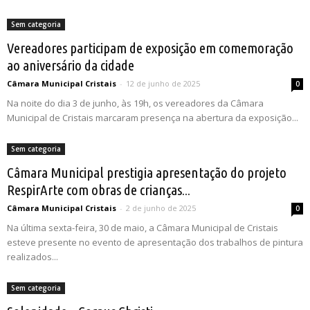
Sem categoria
Vereadores participam de exposição em comemoração
ao aniversário da cidade
Câmara Municipal Cristais
-
12 de junho de 2025
0
Na noite do dia 3 de junho, às 19h, os vereadores da Câmara
Municipal de Cristais marcaram presença na abertura da exposição...
Sem categoria
Câmara Municipal prestigia apresentação do projeto
RespirArte com obras de crianças...
Câmara Municipal Cristais
-
2 de junho de 2025
0
Na última sexta-feira, 30 de maio, a Câmara Municipal de Cristais
esteve presente no evento de apresentação dos trabalhos de pintura
realizados...
Sem categoria