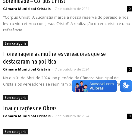
Solenidade – Corpus Christi
Câmara Municipal Cristais
-
7 de outubro de 2024
0
"Corpus Christi: A Eucaristia marca a nossa reserva do paraíso e nos
leva a vida eterna com Jesus Cristo!" A realização da eucaristia é uma
referência...
Sem categoria
Homenagem as mulheres vereadoras que se
destacaram na política
Câmara Municipal Cristais
-
7 de outubro de 2024
0
No dia 01 de Abril de 2024 , no plenário da Câmara Municipal de
Cristais os vereadores se reuniram para uma homenagem para as...
Sem categoria
Inaugurações de Obras
Câmara Municipal Cristais
-
7 de outubro de 2024
0
Sem categoria