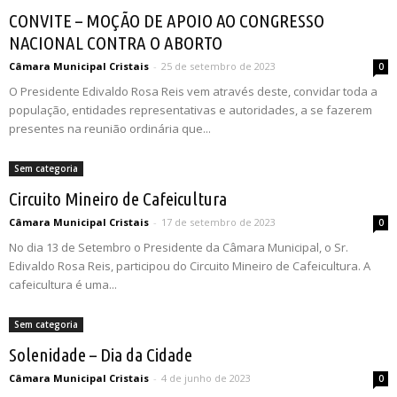
CONVITE – MOÇÃO DE APOIO AO CONGRESSO
NACIONAL CONTRA O ABORTO
Câmara Municipal Cristais
-
25 de setembro de 2023
0
O Presidente Edivaldo Rosa Reis vem através deste, convidar toda a
população, entidades representativas e autoridades, a se fazerem
presentes na reunião ordinária que...
Sem categoria
Circuito Mineiro de Cafeicultura
Câmara Municipal Cristais
-
17 de setembro de 2023
0
No dia 13 de Setembro o Presidente da Câmara Municipal, o Sr.
Edivaldo Rosa Reis, participou do Circuito Mineiro de Cafeicultura. A
cafeicultura é uma...
Sem categoria
Solenidade – Dia da Cidade
Câmara Municipal Cristais
-
4 de junho de 2023
0