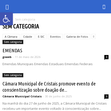
Abrir a barra de ferramentas
Inicio
Sem categoria
SEM CATEGORIA
A Câmara
Cidade
E-SIC
Eventos
Galeria de Fotos
Sem categoria
EMENDAS
gsweb
-
11 de maio de 2026
0
Emendas Municipais Emendas Estaduais Emendas Federais
Sem categoria
Câmara Municipal de Cristais promove evento de
conscientização sobre doação de...
Câmara Municipal Cristais
-
30 de junho de 2025
0
Na manhã do dia 27 de junho de 2025, a Câmara Municipal de Cristais
recebeu um importante evento voltado à conscientização sobre...