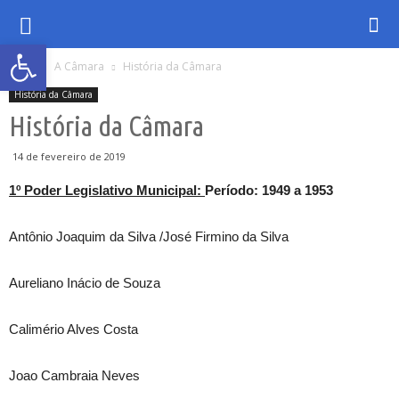
Abrir a barra de ferramentas
Inicio
A Câmara
História da Câmara
História da Câmara
História da Câmara
14 de fevereiro de 2019
1º Poder Legislativo Municipal:
Período: 1949 a 1953
Antônio Joaquim da Silva /José Firmino da Silva
Aureliano Inácio de Souza
Calimério Alves Costa
Joao Cambraia Neves