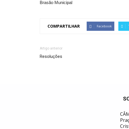
Brasão Municipal
COMPARTILHAR
Facebook
Artigo anterior
Resoluções
S
CÂM
Praç
Cris