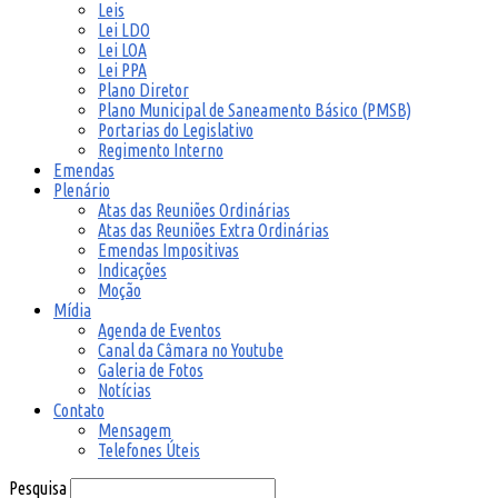
Leis
Lei LDO
Lei LOA
Lei PPA
Plano Diretor
Plano Municipal de Saneamento Básico (PMSB)
Portarias do Legislativo
Regimento Interno
Emendas
Plenário
Atas das Reuniões Ordinárias
Atas das Reuniões Extra Ordinárias
Emendas Impositivas
Indicações
Moção
Mídia
Agenda de Eventos
Canal da Câmara no Youtube
Galeria de Fotos
Notícias
Contato
Mensagem
Telefones Úteis
Pesquisa