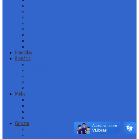
Leis
Lei LDO
Lei LOA
Lei PPA
Plano Diretor
Plano Municipal de Saneamento Básico (PMSB)
Portarias do Legislativo
Regimento Interno
Emendas
Plenário
Atas das Reuniões Ordinárias
Atas das Reuniões Extra Ordinárias
Emendas Impositivas
Indicações
Moção
Mídia
Agenda de Eventos
Canal da Câmara no Youtube
Galeria de Fotos
Notícias
Contato
Mensagem
Telefones Úteis