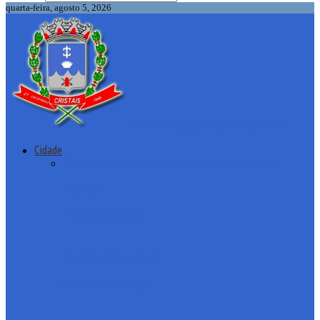
quarta-feira, agosto 5, 2026
Câmara Municipal de Cristais-MG
Cidade
Todos
História
Localização
Símbolos Municipais
História
História de Cristais
Símbolos Municipais
Símbolos Municipais