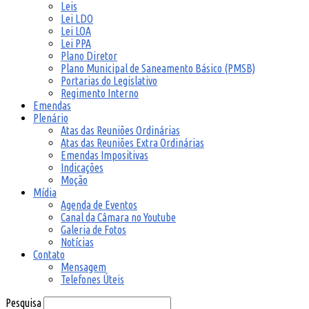
Leis
Lei LDO
Lei LOA
Lei PPA
Plano Diretor
Plano Municipal de Saneamento Básico (PMSB)
Portarias do Legislativo
Regimento Interno
Emendas
Plenário
Atas das Reuniões Ordinárias
Atas das Reuniões Extra Ordinárias
Emendas Impositivas
Indicações
Moção
Mídia
Agenda de Eventos
Canal da Câmara no Youtube
Galeria de Fotos
Notícias
Contato
Mensagem
Telefones Úteis
Pesquisa