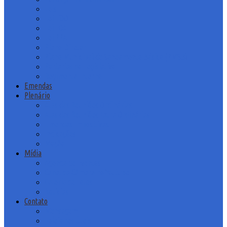
Leis
Lei LDO
Lei LOA
Lei PPA
Plano Diretor
Plano Municipal de Saneamento Básico (PMSB)
Portarias do Legislativo
Regimento Interno
Emendas
Plenário
Atas das Reuniões Ordinárias
Atas das Reuniões Extra Ordinárias
Emendas Impositivas
Indicações
Moção
Mídia
Agenda de Eventos
Canal da Câmara no Youtube
Galeria de Fotos
Notícias
Contato
Mensagem
Telefones Úteis