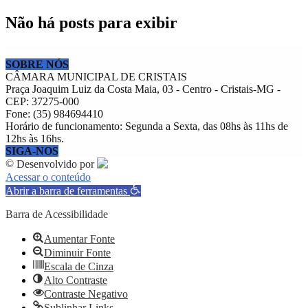
Não há posts para exibir
SOBRE NÓS
CÂMARA MUNICIPAL DE CRISTAIS
Praça Joaquim Luiz da Costa Maia, 03 - Centro - Cristais-MG -
CEP: 37275-000
Fone: (35) 984694410
Horário de funcionamento: Segunda a Sexta, das 08hs às 11hs de
12hs às 16hs.
SIGA-NOS
©
Desenvolvido por
Acessar o conteúdo
Abrir a barra de ferramentas
Barra de Acessibilidade
Aumentar Fonte
Diminuir Fonte
Escala de Cinza
Alto Contraste
Contraste Negativo
Sublinhar Links