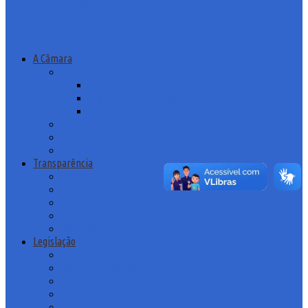
Localização
Como Chegar
A Câmara
Vereadores
Mesa Diretora
Legislatura 2025/2028
Legislatura 2021/2024
Estrutura Organizacional
História da Câmara
Quadro de Pessoal
Transparência
Balanço Anual
Licitações
Link Portal da Transparência
Relatório de Gestão Fiscal
Resolução
Legislação
Código de Obras
Código de Posturas
Código Tributário Municipal
Decretos do Legislativo
Lei Orgânica Municipal