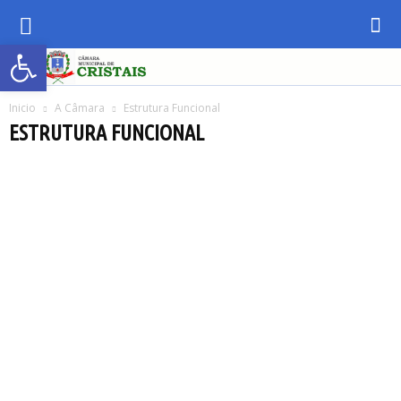
Abrir a barra de ferramentas
Inicio
A Câmara
Estrutura Funcional
ESTRUTURA FUNCIONAL
Contra-Cheque
Estrutura Funcional
Galeria de Ex-Presidentes
História da Câmara
Quadro de Pessoal
Telefones Úteis