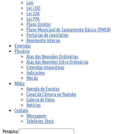
Leis
Lei LDO
Lei LOA
Lei PPA
Plano Diretor
Plano Municipal de Saneamento Básico (PMSB)
Portarias do Legislativo
Regimento Interno
Emendas
Plenário
Atas das Reuniões Ordinárias
Atas das Reuniões Extra Ordinárias
Emendas Impositivas
Indicações
Moção
Mídia
Agenda de Eventos
Canal da Câmara no Youtube
Galeria de Fotos
Notícias
Contato
Mensagem
Telefones Úteis
Pesquisa