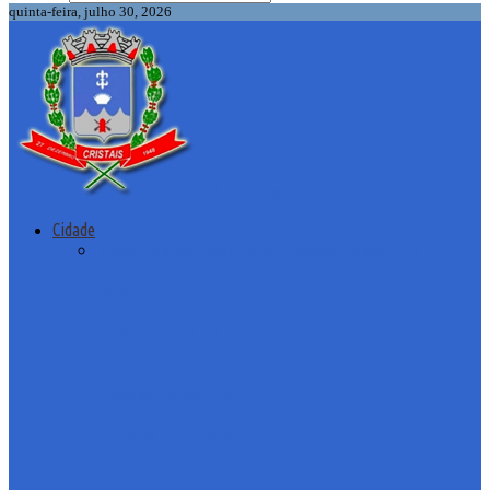
quinta-feira, julho 30, 2026
Câmara Municipal de Cristais-MG
Cidade
Todos
História
Localização
Símbolos Municipais
História
História de Cristais
Símbolos Municipais
Símbolos Municipais