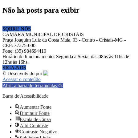
Não há posts para exibir
SOBRE NÓS
CÂMARA MUNICIPAL DE CRISTAIS
Praça Joaquim Luiz da Costa Maia, 03 - Centro - Cristais-MG -
CEP: 37275-000
Fone: (35) 984694410
Horário de funcionamento: Segunda a Sexta, das 08hs às 11hs de
12hs às 16hs.
SIGA-NOS
©
Desenvolvido por
Acessar o conteúdo
Abrir a barra de ferramentas
Barra de Acessibilidade
Aumentar Fonte
Diminuir Fonte
Escala de Cinza
Alto Contraste
Contraste Negativo
Sublinhar Links