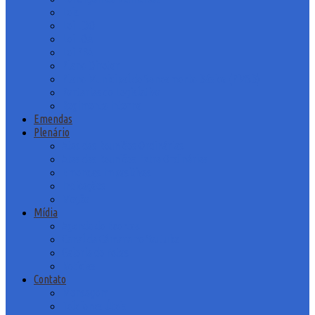
Leis
Lei LDO
Lei LOA
Lei PPA
Plano Diretor
Plano Municipal de Saneamento Básico (PMSB)
Portarias do Legislativo
Regimento Interno
Emendas
Plenário
Atas das Reuniões Ordinárias
Atas das Reuniões Extra Ordinárias
Emendas Impositivas
Indicações
Moção
Mídia
Agenda de Eventos
Canal da Câmara no Youtube
Galeria de Fotos
Notícias
Contato
Mensagem
Telefones Úteis