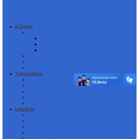
Localização
Como Chegar
A Câmara
Vereadores
Mesa Diretora
Legislatura 2025/2028
Legislatura 2021/2024
Estrutura Organizacional
História da Câmara
Quadro de Pessoal
Transparência
Balanço Anual
Licitações
Link Portal da Transparência
Relatório de Gestão Fiscal
Resolução
Legislação
Código de Obras
Código de Posturas
Código Tributário Municipal
Decretos do Legislativo
Lei Orgânica Municipal