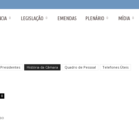
CIA
LEGISLAÇÃO
EMENDAS
PLENÁRIO
MÍDIA
-Presidentes
História da Câmara
Quadro de Pessoal
Telefones Úteis
0
oao