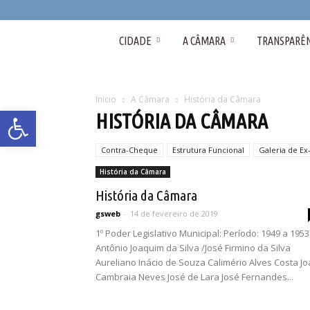
Câmara
CIDADE
A CÂMARA
TRANSPARÊN
Municipal
Inicio
A Câmara
História da Câmara
Abrir a barra de ferramentas
HISTÓRIA DA CÂMARA
de
Contra-Cheque
Estrutura Funcional
Galeria de Ex
Cristais-
História da Câmara
História da Câmara
MG
gsweb
-
14 de fevereiro de 2019
1º Poder Legislativo Municipal: Período: 1949 a 1953
Antônio Joaquim da Silva /José Firmino da Silva
Aureliano Inácio de Souza Calimério Alves Costa J
Cambraia Neves José de Lara José Fernandes...