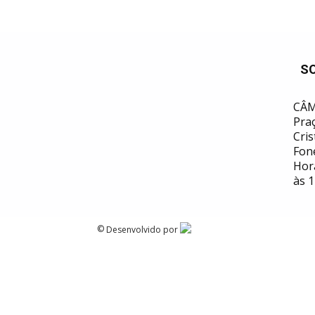
S
CÂM
Praç
Cris
Fon
Hor
às 1
©
Desenvolvido por