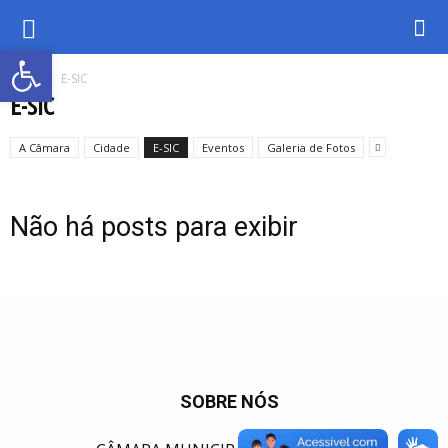
Abrir a barra de ferramentas
Inicio
E-SIC
E-SIC
A Câmara
Cidade
E-SIC
Eventos
Galeria de Fotos
Não há posts para exibir
SOBRE NÓS