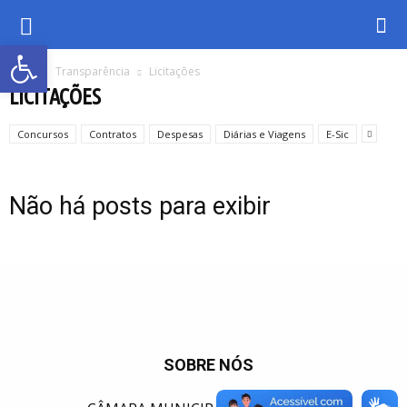
Abrir a barra de ferramentas
Inicio
Transparência
Licitações
LICITAÇÕES
Concursos
Contratos
Despesas
Diárias e Viagens
E-Sic
Não há posts para exibir
SOBRE NÓS