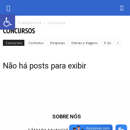
Abrir a barra de ferramentas
Inicio
Transparência
Concursos
CONCURSOS
Concursos
Contratos
Despesas
Diárias e Viagens
E-Sic
Não há posts para exibir
SOBRE NÓS