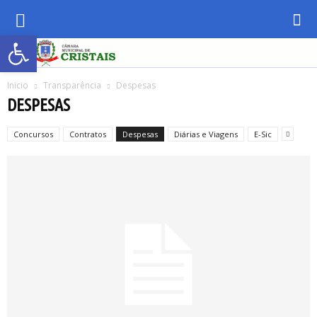
Abrir a barra de ferramentas
Inicio
Transparência
Despesas
DESPESAS
Concursos
Contratos
Despesas
Diárias e Viagens
E-Sic