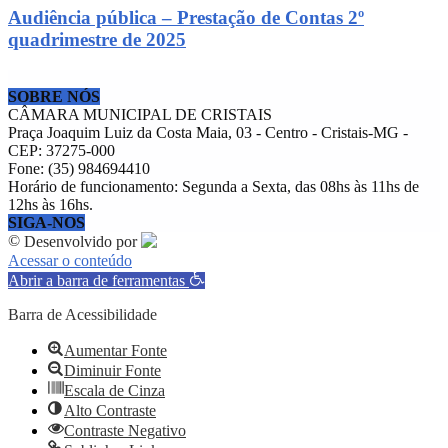
Audiência pública – Prestação de Contas 2º
quadrimestre de 2025
SOBRE NÓS
CÂMARA MUNICIPAL DE CRISTAIS
Praça Joaquim Luiz da Costa Maia, 03 - Centro - Cristais-MG -
CEP: 37275-000
Fone: (35) 984694410
Horário de funcionamento: Segunda a Sexta, das 08hs às 11hs de
12hs às 16hs.
SIGA-NOS
©
Desenvolvido por
Acessar o conteúdo
Abrir a barra de ferramentas
Barra de Acessibilidade
Aumentar Fonte
Diminuir Fonte
Escala de Cinza
Alto Contraste
Contraste Negativo