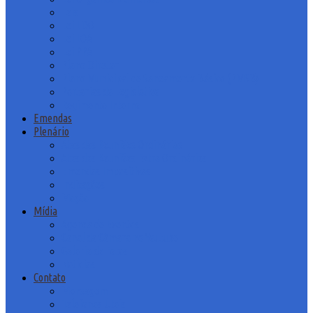
Leis
Lei LDO
Lei LOA
Lei PPA
Plano Diretor
Plano Municipal de Saneamento Básico (PMSB)
Portarias do Legislativo
Regimento Interno
Emendas
Plenário
Atas das Reuniões Ordinárias
Atas das Reuniões Extra Ordinárias
Emendas Impositivas
Indicações
Moção
Mídia
Agenda de Eventos
Canal da Câmara no Youtube
Galeria de Fotos
Notícias
Contato
Mensagem
Telefones Úteis