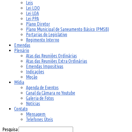
Leis
Lei LDO
Lei LOA
Lei PPA
Plano Diretor
Plano Municipal de Saneamento Básico (PMSB)
Portarias do Legislativo
Regimento Interno
Emendas
Plenário
Atas das Reuniões Ordinárias
Atas das Reuniões Extra Ordinárias
Emendas Impositivas
Indicações
Moção
Mídia
Agenda de Eventos
Canal da Câmara no Youtube
Galeria de Fotos
Notícias
Contato
Mensagem
Telefones Úteis
Pesquisa