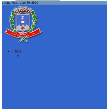
quinta-feira, julho 30, 2026
Câmara Municipal de Cristais-MG
Cidade
Todos
História
Localização
Símbolos Municipais
História
História de Cristais
Símbolos Municipais
Símbolos Municipais