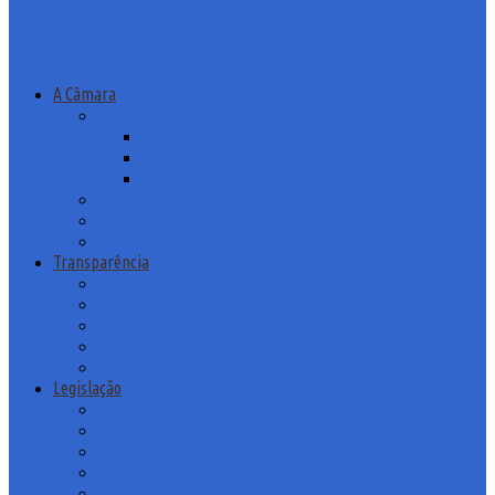
Localização
Como Chegar
A Câmara
Vereadores
Mesa Diretora
Legislatura 2025/2028
Legislatura 2021/2024
Estrutura Organizacional
História da Câmara
Quadro de Pessoal
Transparência
Balanço Anual
Licitações
Link Portal da Transparência
Relatório de Gestão Fiscal
Resolução
Legislação
Código de Obras
Código de Posturas
Código Tributário Municipal
Decretos do Legislativo
Lei Orgânica Municipal