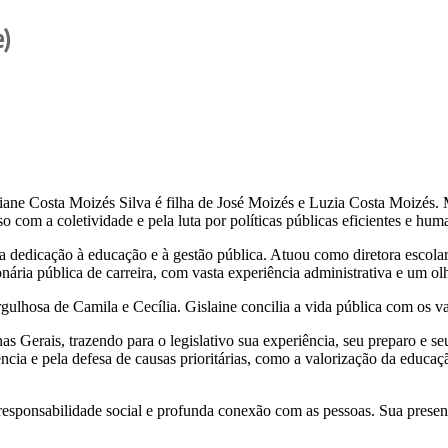
e)
iane Costa Moizés Silva é filha de José Moizés e Luzia Costa Moizés. M
o com a coletividade e pela luta por políticas públicas eficientes e hum
 dedicação à educação e à gestão pública. Atuou como diretora escola
ria pública de carreira, com vasta experiência administrativa e um olh
gulhosa de Camila e Cecília. Gislaine concilia a vida pública com os v
nas Gerais, trazendo para o legislativo sua experiência, seu preparo e 
cia e pela defesa de causas prioritárias, como a valorização da educação
 responsabilidade social e profunda conexão com as pessoas. Sua prese