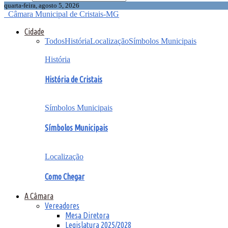
quarta-feira, agosto 5, 2026
Câmara Municipal de Cristais-MG
Cidade
Todos
História
Localização
Símbolos Municipais
História
História de Cristais
Símbolos Municipais
Símbolos Municipais
Localização
Como Chegar
A Câmara
Vereadores
Mesa Diretora
Legislatura 2025/2028