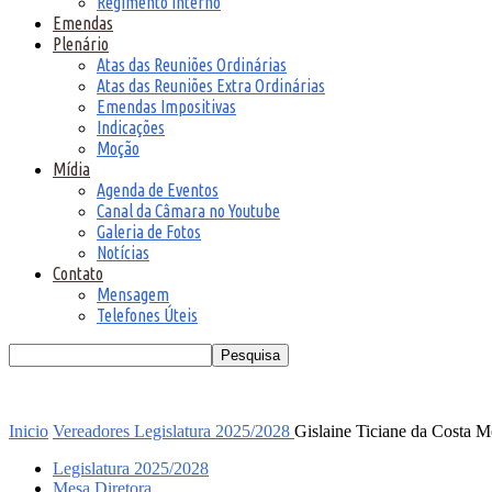
Regimento Interno
Emendas
Plenário
Atas das Reuniões Ordinárias
Atas das Reuniões Extra Ordinárias
Emendas Impositivas
Indicações
Moção
Mídia
Agenda de Eventos
Canal da Câmara no Youtube
Galeria de Fotos
Notícias
Contato
Mensagem
Telefones Úteis
Inicio
Vereadores
Legislatura 2025/2028
Gislaine Ticiane da Costa Mo
Legislatura 2025/2028
Mesa Diretora