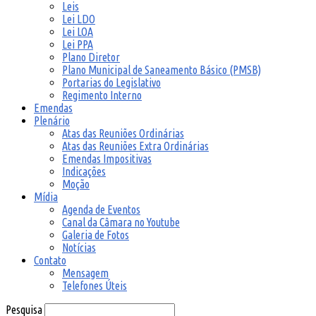
Leis
Lei LDO
Lei LOA
Lei PPA
Plano Diretor
Plano Municipal de Saneamento Básico (PMSB)
Portarias do Legislativo
Regimento Interno
Emendas
Plenário
Atas das Reuniões Ordinárias
Atas das Reuniões Extra Ordinárias
Emendas Impositivas
Indicações
Moção
Mídia
Agenda de Eventos
Canal da Câmara no Youtube
Galeria de Fotos
Notícias
Contato
Mensagem
Telefones Úteis
Pesquisa